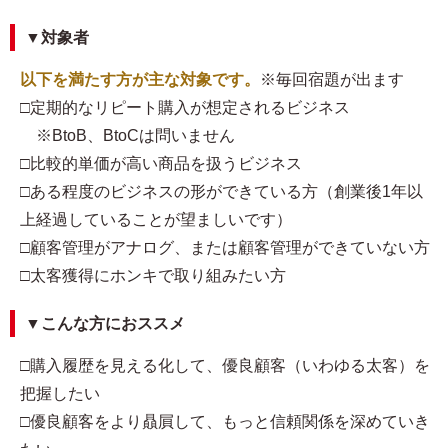
▼対象者
以下を満たす方が主な対象です。
※毎回宿題が出ます
□定期的なリピート購入が想定されるビジネス
※BtoB、BtoCは問いません
□比較的単価が高い商品を扱うビジネス
□ある程度のビジネスの形ができている方（創業後1年以
上経過していることが望ましいです）
□顧客管理がアナログ、または顧客管理ができていない方
□太客獲得にホンキで取り組みたい方
▼こんな方におススメ
□購入履歴を見える化して、優良顧客（いわゆる太客）を
把握したい
□優良顧客をより贔屓して、もっと信頼関係を深めていき