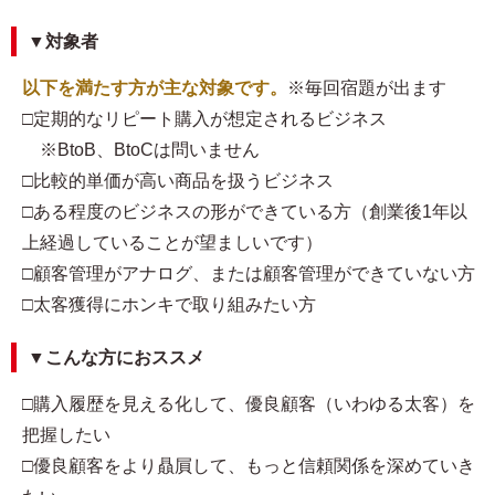
▼対象者
以下を満たす方が主な対象です。
※毎回宿題が出ます
□定期的なリピート購入が想定されるビジネス
※BtoB、BtoCは問いません
□比較的単価が高い商品を扱うビジネス
□ある程度のビジネスの形ができている方（創業後1年以
上経過していることが望ましいです）
□顧客管理がアナログ、または顧客管理ができていない方
□太客獲得にホンキで取り組みたい方
▼こんな方におススメ
□購入履歴を見える化して、優良顧客（いわゆる太客）を
把握したい
□優良顧客をより贔屓して、もっと信頼関係を深めていき