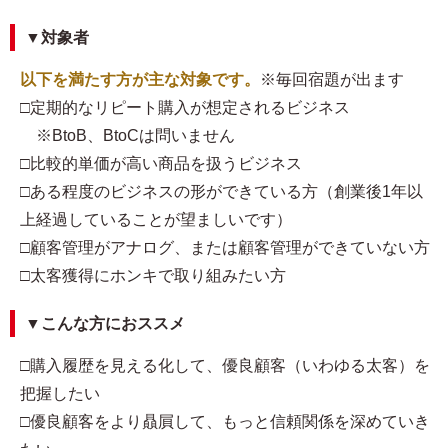
▼対象者
以下を満たす方が主な対象です。
※毎回宿題が出ます
□定期的なリピート購入が想定されるビジネス
※BtoB、BtoCは問いません
□比較的単価が高い商品を扱うビジネス
□ある程度のビジネスの形ができている方（創業後1年以
上経過していることが望ましいです）
□顧客管理がアナログ、または顧客管理ができていない方
□太客獲得にホンキで取り組みたい方
▼こんな方におススメ
□購入履歴を見える化して、優良顧客（いわゆる太客）を
把握したい
□優良顧客をより贔屓して、もっと信頼関係を深めていき