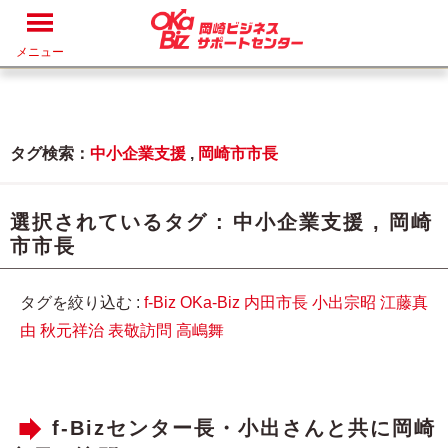
メニュー
タグ検索：
中小企業支援
,
岡崎市市長
選択されているタグ :
中小企業支援
,
岡崎
市市長
タグを絞り込む :
f-Biz
OKa-Biz
内田市長
小出宗昭
江藤真
由
秋元祥治
表敬訪問
高嶋舞
f-Bizセンター長・小出さんと共に岡崎