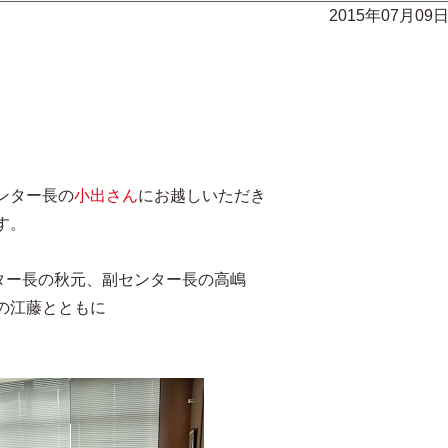
2015年07月09
ンター長の
小出さん
にお越しいただき
す。
ンター長の秋元、副センター長の高嶋
の江藤とともに
。