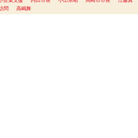
小企業支援
内田市長
小出宗昭
岡崎市市長
江藤真
訪問
高嶋舞