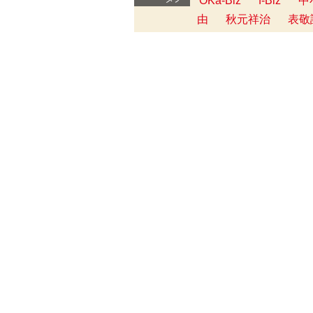
OKa-Biz
f-Biz
中
由
秋元祥治
表敬