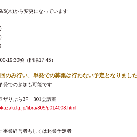
)から変更になっています
)
)
)
:30頃（開場17:45）
回のみ行い、単発での募集は行わない予定となりまし
単発での参加も可能です
りぶら3F 301会議室
.okazaki.lg.jp/libra/805/p014008.html
事業経営者もしくは起業予定者