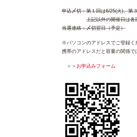
申込〆切：第１回は6/25(火)、第３回
上記以外の開催日は各回
当選連絡：〆切翌日（予定）
※パソコンのアドレスでご登録く
携帯のアドレスだと容量の関係で
＞＞
お申込みフォーム