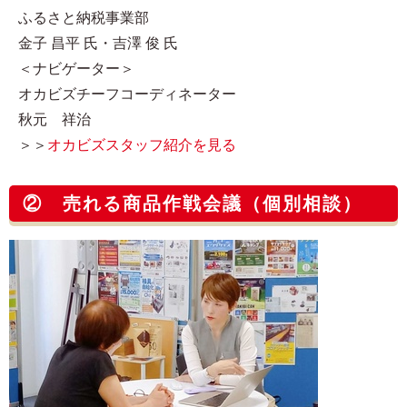
ふるさと納税事業部
金子 昌平 氏・吉澤 俊 氏
＜ナビゲーター＞
オカビズチーフコーディネーター
秋元 祥治
＞＞
オカビズスタッフ紹介を見る
② 売れる商品作戦会議（個別相談）