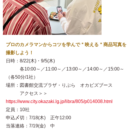
プロのカメラマンからコツを学んで＂映える＂商品写真を
撮影しよう！
日時：8/22(木)・9/5(木)
各10:00～／11:00～／13:00～／14:00～／15:00～
（各50分/1社）
場所：図書館交流プラザ・りぶら オカビズブース
アクセス＞＞
https://www.city.okazaki.lg.jp/libra/805/p014008.html
定員：10社
申込〆切：7/18(木) 正午12:00
当落連絡：7/19(金) 中