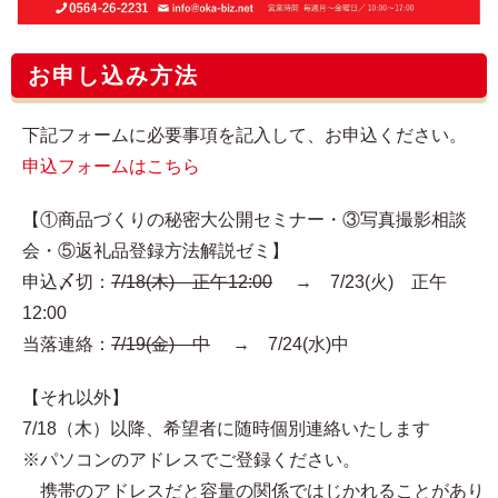
お申し込み方法
下記フォームに必要事項を記入して、お申込ください。
申込フォームはこちら
【①商品づくりの秘密大公開セミナー・③写真撮影相談
会・⑤返礼品登録方法解説ゼミ】
申込〆切：
7/18(木) 正午12:00
→ 7/23(火) 正午
12:00
当落連絡：
7/19(金) 中
→ 7/24(水)中
【それ以外】
7/18（木）以降、希望者に随時個別連絡いたします
※パソコンのアドレスでご登録ください。
携帯のアドレスだと容量の関係ではじかれることがあり