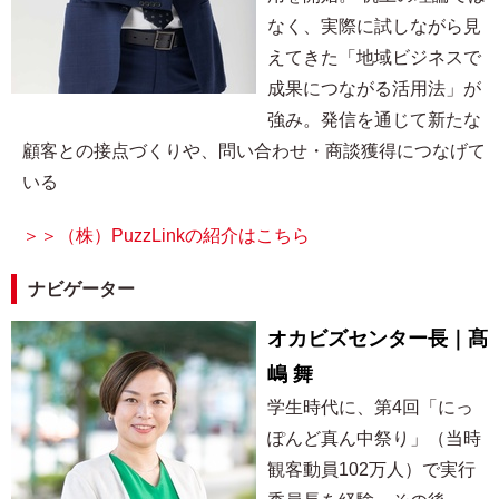
なく、実際に試しながら見
えてきた「地域ビジネスで
成果につながる活用法」が
強み。発信を通じて新たな
顧客との接点づくりや、問い合わせ・商談獲得につなげて
いる
＞＞（株）PuzzLinkの紹介はこちら
ナビゲーター
オカビズセンター長｜髙
嶋 舞
学生時代に、第4回「にっ
ぽんど真ん中祭り」（当時
観客動員102万人）で実行