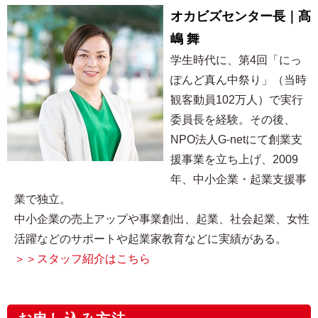
オカビズセンター長｜髙
嶋 舞
学生時代に、第4回「にっ
ぽんど真ん中祭り」（当時
観客動員102万人）で実行
委員長を経験。その後、
NPO法人G-netにて創業支
援事業を立ち上げ、2009
年、中小企業・起業支援事
業で独立。
中小企業の売上アップや事業創出、起業、社会起業、女性
活躍などのサポートや起業家教育などに実績がある。
＞＞スタッフ紹介はこちら