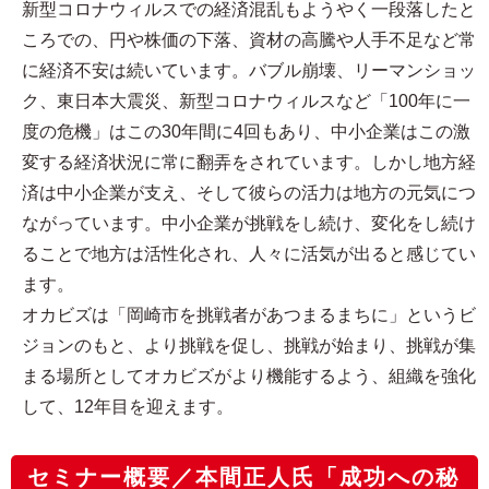
新型コロナウィルスでの経済混乱もようやく一段落したと
ころでの、円や株価の下落、資材の高騰や人手不足など常
に経済不安は続いています。バブル崩壊、リーマンショッ
ク、東日本大震災、新型コロナウィルスなど「100年に一
度の危機」はこの30年間に4回もあり、中小企業はこの激
変する経済状況に常に翻弄をされています。しかし地方経
済は中小企業が支え、そして彼らの活力は地方の元気につ
ながっています。中小企業が挑戦をし続け、変化をし続け
ることで地方は活性化され、人々に活気が出ると感じてい
ます。
オカビズは「岡崎市を挑戦者があつまるまちに」というビ
ジョンのもと、より挑戦を促し、挑戦が始まり、挑戦が集
まる場所としてオカビズがより機能するよう、組織を強化
して、12年目を迎えます。
セミナー概要／本間正人氏「成功への秘