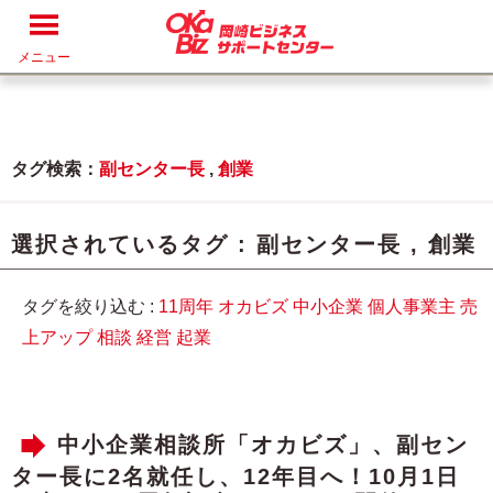
メニュー
タグ検索：
副センター長
,
創業
選択されているタグ :
副センター長
,
創業
タグを絞り込む :
11周年
オカビズ
中小企業
個人事業主
売
上アップ
相談
経営
起業
中小企業相談所「オカビズ」、副セン
ター長に2名就任し、12年目へ！10月1日