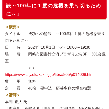
訣～100年に１度の危機を乗り切るため
に～」
＜概要＞
タイトル 成功への秘訣 ～100年に１度の危機を乗り
切るために～
日 時 2024年10月1日（火）18:00～19:30
場 所 岡崎市図書館交流プラザりぶら3F 301会議
室
＞＞
https://www.city.okazaki.lg.jp/libra/805/p014008.html
費 用 無料
定 員 40名 要申込・応募多数の場合抽選
＜講師＞
本間 正人 氏
「教育学」を超える「学習学」の提唱者。NHK教育テレ