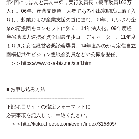
第4回にっぽんど真ん中祭り実行委員長（観客動員102万
人）。06年、産業支援第一人者である小出宗昭氏に弟子入
りし、起業および産業支援の道に進む。09年、ちいさな企
業の応援団をコンセプトに独立、14年法人化。09年度経
産省地域力連携拠点全国最年少コーディネーター、11年度
よりぎふ女性経営者懇談会委員、14年度みのかも定住自立
圏構想共生ビジョン懇談会委員などの公職を歴任。
＞＞https://www.oka-biz.net/staff.html
--------------------------------------------------
■ お申し込み方法
--------------------------------------------------
下記項目サイトの指定フォーマットに
必要事項を記入して、申込ください。
＞＞http://kokucheese.com/event/index/315805/