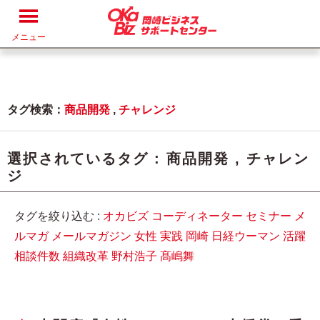
メニュー
タグ検索：
商品開発
,
チャレンジ
選択されているタグ :
商品開発
,
チャレン
ジ
タグを絞り込む :
オカビズ
コーディネーター
セミナー
メ
ルマガ
メールマガジン
女性
実践
岡崎
日経ウーマン
活躍
相談件数
組織改革
野村浩子
髙嶋舞