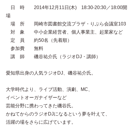
日 時 2014年12月11日(木) 18:30-20:30／18:00開
場
場 所 岡崎市図書館交流プラザ・りぶら会議室103
対 象 中小企業経営者、個人事業主、起業家など
定 員 約50名（先着順）
参加費 無料
講 師 磯谷祐介氏（ラジオDJ・講師）
愛知県出身の人気ラジオDJ、磯谷祐介氏。
大学時代より、ライブ活動、演劇、MC、
イベントオーガナイザーなど
芸能分野に携わってきた磯谷氏。
かねてからのラジオDJになるという夢を叶えて、
活躍の場をさらに広げています。