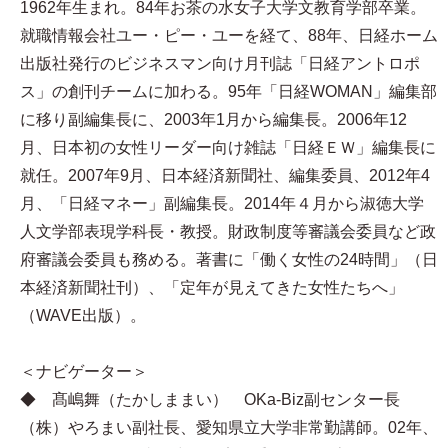
1962年生まれ。84年お茶の水女子大学文教育学部卒業。
就職情報会社ユー・ピー・ユーを経て、88年、日経ホーム
出版社発行のビジネスマン向け月刊誌「日経アントロポ
ス」の創刊チームに加わる。95年「日経WOMAN」編集部
に移り副編集長に、2003年1月から編集長。2006年12
月、日本初の女性リーダー向け雑誌「日経ＥＷ」編集長に
就任。2007年9月、日本経済新聞社、編集委員、2012年4
月、「日経マネー」副編集長。2014年４月から淑徳大学
人文学部表現学科長・教授。財政制度等審議会委員など政
府審議会委員も務める。著書に「働く女性の24時間」（日
本経済新聞社刊）、「定年が見えてきた女性たちへ」
（WAVE出版）。
＜ナビゲーター＞
◆ 髙嶋舞（たかしままい） OKa-Biz副センター長
（株）やろまい副社長、愛知県立大学非常勤講師。02年、