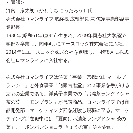
＜講師＞
河内 康太朗（かわうち こうたろう）氏
株式会社ロマンライフ 取締役 広報部長 兼 侘家事業部副事
業部長
1986年(昭和61年)京都市生まれ。2009年同志社大学経済
学部を卒業し、同年4月にエースコック株式会社に入社。
2014年にエースコック株式会社を退職し、同年8月に株式
会社ロマンライフに入社する。
株式会社ロマンライフは洋菓子事業「京都北山 マールブ
ランシュ」と外食事業「侘家古暦堂」の２事業を手がける
京都の企業である。洋菓子事業での「お濃茶ラングドシャ
茶の菓」「モンブラン」が代表商品。ロマンライフでは商
品開発部→マーケティング部を経験し現職に至る。マーケ
ティング部在職中には「夏向けお濃茶ラングドシャ 茶の
菓」、「ボンボンショコラ きょうの宙」等を企画。