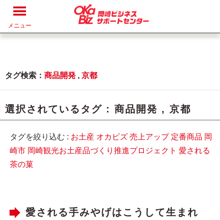
メニュー
タグ検索：
商品開発
,
京都
選択されているタグ :
商品開発
,
京都
タグを絞り込む :
お土産
オカビズ
売上アップ
定番商品
岡
崎市
岡崎観光お土産品づくり推進プロジェクト
愛される
茶の菓
愛される手みやげはこうして生まれ