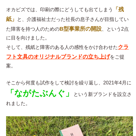
「残
オカビズでは、印刷の際にどうしても出てしまう
紙」
と、介護福祉士だった社長の息子さんが目指してい
B型事業所の開設
た障害を持つ人のための
、という2点
に目を向けました。
クラ
そして、残紙と障害のある人の感性をかけ合わせた
フト文具のオリジナルブランドの立ち上げ
をご提
案。
そこから何度も試作をして検討を繰り返し、2021年4月に
「ながたぶんぐ」
という新ブランドを設立さ
れました。