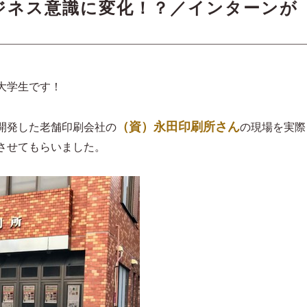
ジネス意識に変化！？／インターンが
大学生です！
（資）永田印刷所さん
開発した老舗印刷会社の
の現場を実際
させてもらいました。