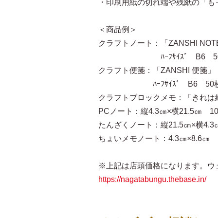
・印刷用紙の切れ端や残紙の「も
＜商品例＞
クラフトノート：「ZANSHI NO
ﾊｰﾌｻｲｽﾞ B6 50
クラフト便箋：「ZANSHI 便箋
ﾊｰﾌｻｲｽﾞ B6 50枚
クラフトブロックメモ：「きれは紙」
PCノート：縦4.3㎝×横21.5㎝
たんざくノート：縦21.5㎝×横4.
ちょいメモノート：4.3㎝×8.6㎝
※上記は店頭価格になります。ウ
https://nagatabungu.thebase.in/