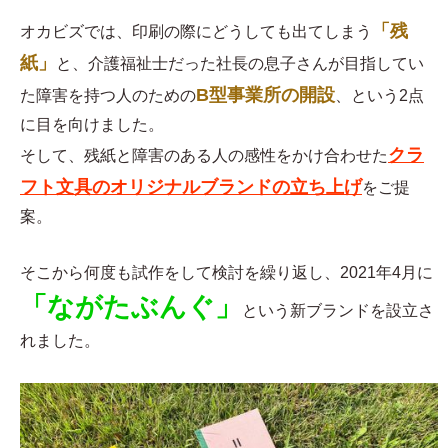
「残
オカビズでは、印刷の際にどうしても出てしまう
紙」
と、介護福祉士だった社長の息子さんが目指してい
B型事業所の開設
た障害を持つ人のための
、という2点
に目を向けました。
クラ
そして、残紙と障害のある人の感性をかけ合わせた
フト文具のオリジナルブランドの立ち上げ
をご提
案。
そこから何度も試作をして検討を繰り返し、2021年4月に
「ながたぶんぐ」
という新ブランドを設立さ
れました。