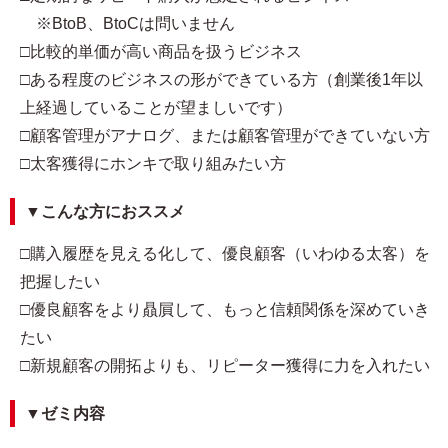
※BtoB、BtoCは問いません
□比較的単価が高い商品を扱うビジネス
□ある程度のビジネスの形ができている方（創業後1年以
上経過していることが望ましいです）
□顧客管理がアナログ、または顧客管理ができていない方
□太客獲得にホンキで取り組みたい方
▼こんな方におススメ
□購入履歴を見える化して、優良顧客（いわゆる太客）を
把握したい
□優良顧客をより贔屓して、もっと信頼関係を深めていき
たい
□新規顧客の開拓よりも、リピーター獲得に力を入れたい
▼ゼミ内容