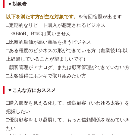
▼対象者
以下を満たす方が主な対象です。
※毎回宿題が出ます
□定期的なリピート購入が想定されるビジネス
※BtoB、BtoCは問いません
□比較的単価が高い商品を扱うビジネス
□ある程度のビジネスの形ができている方（創業後1年以
上経過していることが望ましいです）
□顧客管理がアナログ、または顧客管理ができていない方
□太客獲得にホンキで取り組みたい方
▼こんな方におススメ
□購入履歴を見える化して、優良顧客（いわゆる太客）を
把握したい
□優良顧客をより贔屓して、もっと信頼関係を深めていき
たい