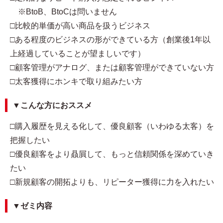
※BtoB、BtoCは問いません
□比較的単価が高い商品を扱うビジネス
□ある程度のビジネスの形ができている方（創業後1年以
上経過していることが望ましいです）
□顧客管理がアナログ、または顧客管理ができていない方
□太客獲得にホンキで取り組みたい方
▼こんな方におススメ
□購入履歴を見える化して、優良顧客（いわゆる太客）を
把握したい
□優良顧客をより贔屓して、もっと信頼関係を深めていき
たい
□新規顧客の開拓よりも、リピーター獲得に力を入れたい
▼ゼミ内容