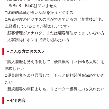
※BtoB、BtoCは問いません
□比較的単価が高い商品を扱うビジネス
□ある程度のビジネスの形ができている方（創業後1年以
上経過していることが望ましいです）
□顧客管理がアナログ、または顧客管理ができていない方
□太客獲得にホンキで取り組みたい方
▼こんな方におススメ
□購入履歴を見える化して、優良顧客（いわゆる太客）を
把握したい
□優良顧客をより贔屓して、もっと信頼関係を深めていき
たい
□新規顧客の開拓よりも、リピーター獲得に力を入れたい
▼ゼミ内容