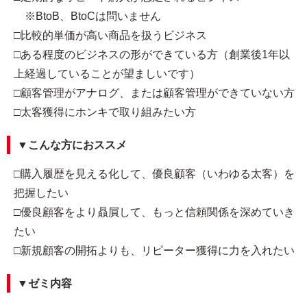
※BtoB、BtoCは問いません
□比較的単価が高い商品を扱うビジネス
□ある程度のビジネスの形ができている方（創業後1年以
上経過していることが望ましいです）
□顧客管理がアナログ、または顧客管理ができていない方
□太客獲得にホンキで取り組みたい方
▼こんな方におススメ
□購入履歴を見える化して、優良顧客（いわゆる太客）を
把握したい
□優良顧客をより贔屓して、もっと信頼関係を深めていき
たい
□新規顧客の開拓よりも、リピーター獲得に力を入れたい
▼ゼミ内容