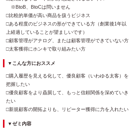
※BtoB、BtoCは問いません
□比較的単価が高い商品を扱うビジネス
□ある程度のビジネスの形ができている方（創業後1年以
上経過していることが望ましいです）
□顧客管理がアナログ、または顧客管理ができていない方
□太客獲得にホンキで取り組みたい方
▼こんな方におススメ
□購入履歴を見える化して、優良顧客（いわゆる太客）を
把握したい
□優良顧客をより贔屓して、もっと信頼関係を深めていき
たい
□新規顧客の開拓よりも、リピーター獲得に力を入れたい
▼ゼミ内容