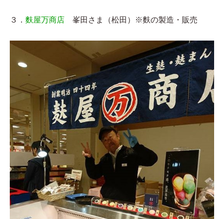
３．
麩屋万商店
峯田さま（松田）※麩の製造・販売