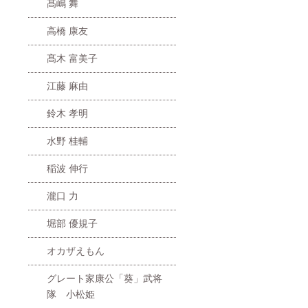
髙嶋 舞
高橋 康友
髙木 富美子
江藤 麻由
鈴木 孝明
水野 桂輔
稲波 伸行
瀧口 力
堀部 優規子
オカザえもん
グレート家康公「葵」武将
隊 小松姫