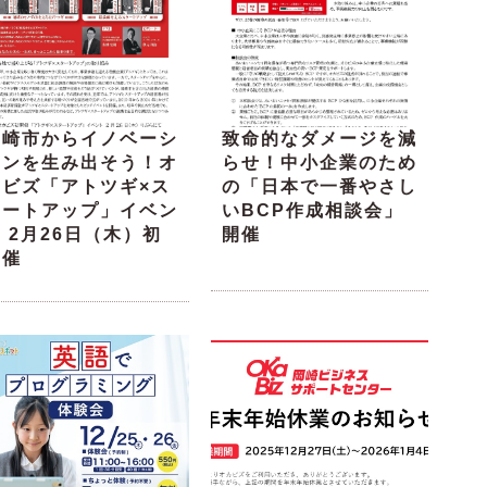
岡崎市からイノベーシ
致命的なダメージを減
ョンを生み出そう！オ
らせ！中小企業のため
カビズ「アトツギ×ス
の「日本で一番やさし
タートアップ」イベン
いBCP作成相談会」
 2月26日（木）初
開催
開催