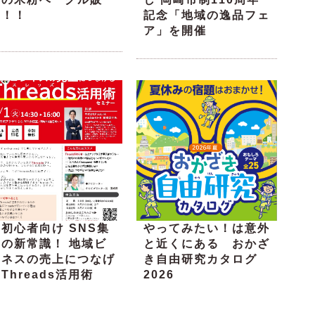
売！！
記念「地域の逸品フェ
ア」を開催
初心者向け SNS集
やってみたい！は意外
客の新常識！ 地域ビ
と近くにある おかざ
ジネスの売上につなげ
き自由研究カタログ
Threads活用術
2026