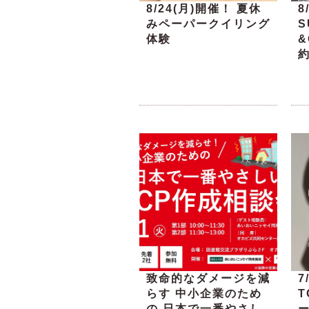
8/24(月)開催！ 夏休
8
みペーパークイリング
S
体験
&
致命的なダメージを減
7
らす 中小企業のため
の 日本で一番やさし