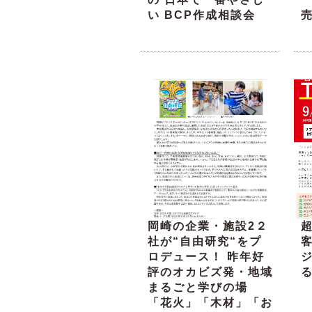
い BCP作成相談会
岡崎の企業・施設2２
超
社が“自由研究“をプ
ロデュース！ 昨年好
評のオカビズ発・地域
る
まるごと学びの場
「花火」「木材」「お