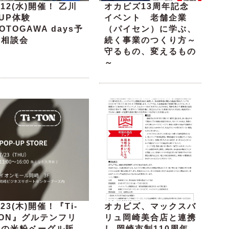
/12(水)開催！ 乙川
オカビズ13周年記念
UP体験
イベント 老舗企業
OTOGAWA days予
（パイセン）に学ぶ、
約相談会
続く事業のつくり方～
守るもの、変えるもの
～
/23(木)開催！『Ti-
オカビズ、マックスバ
TON』グルテンフリ
リュ岡崎美合店と連携
ーの米粉ベーグル販
し 岡崎市制110周年