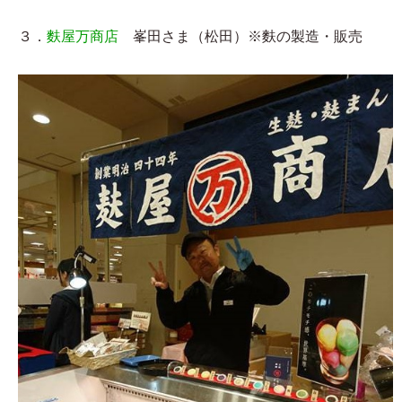
３．
麩屋万商店
峯田さま（松田）※麩の製造・販売