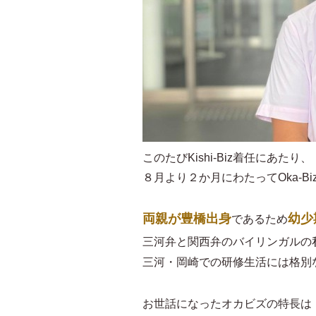
このたびKishi-Biz着任にあたり、
８月より２か月にわたってOka-B
両親が豊橋出身
幼少
であるため
三河弁と関西弁のバイリンガルの
三河・岡崎での研修生活には格別
お世話になったオカビズの特長は