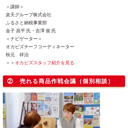
＜講師＞
楽天グループ株式会社
ふるさと納税事業部
金子 昌平 氏・吉澤 俊 氏
＜ナビゲーター＞
オカビズチーフコーディネーター
秋元 祥治
＞＞
オカビズスタッフ紹介を見る
② 売れる商品作戦会議（個別相談）