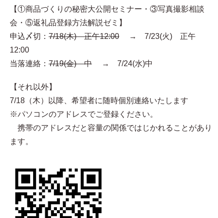
【①商品づくりの秘密大公開セミナー・③写真撮影相談
会・⑤返礼品登録方法解説ゼミ】
申込〆切：
7/18(木) 正午12:00
→ 7/23(火) 正午
12:00
当落連絡：
7/19(金) 中
→ 7/24(水)中
【それ以外】
7/18（木）以降、希望者に随時個別連絡いたします
※パソコンのアドレスでご登録ください。
携帯のアドレスだと容量の関係ではじかれることがあり
ます。