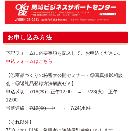
お申し込み方法
下記フォームに必要事項を記入して、お申込ください。
申込フォームはこちら
【①商品づくりの秘密大公開セミナー・③写真撮影相談
会・⑤返礼品登録方法解説ゼミ】
申込〆切：
7/18(木) 正午12:00
→ 7/23(火) 正午
12:00
当落連絡：
7/19(金) 中
→ 7/24(水)中
【それ以外】
7/18（木）以降、希望者に随時個別連絡いたします