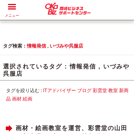
メニュー
タグ検索：
情報発信
,
いづみや呉服店
選択されているタグ :
情報発信
,
いづみや
呉服店
タグを絞り込む :
ITアドバイザー
ブログ
彩雲堂
教室
新商
品
画材
絵画
画材・絵画教室を運営、彩雲堂の山田