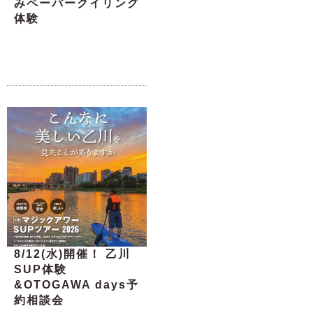
みペーパークイリング
体験
8/12(水)開催！ 乙川
SUP体験
&OTOGAWA days予
約相談会