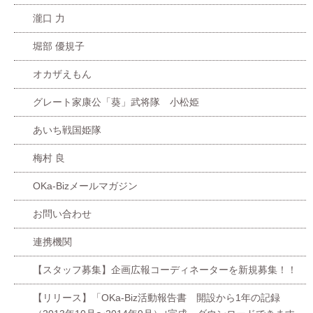
瀧口 力
堀部 優規子
オカザえもん
グレート家康公「葵」武将隊 小松姫
あいち戦国姫隊
梅村 良
OKa-Bizメールマガジン
お問い合わせ
連携機関
【スタッフ募集】企画広報コーディネーターを新規募集！！
【リリース】「OKa-Biz活動報告書 開設から1年の記録