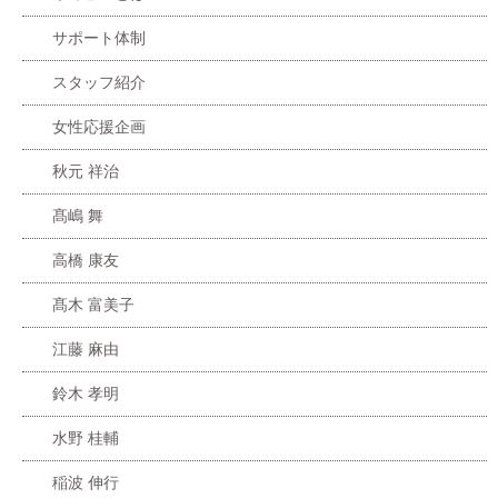
サポート体制
スタッフ紹介
女性応援企画
秋元 祥治
髙嶋 舞
高橋 康友
髙木 富美子
江藤 麻由
鈴木 孝明
水野 桂輔
稲波 伸行