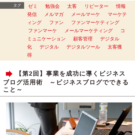
タグ
ゼミ
勉強会
太客
リピーター
情報
発信
メルマガ
メールマーケ
マーケテ
ィング
ファン
ファンマーケティング
ファンマーケ
メールマーケティング
コ
ミュニケーション
顧客管理
デジタル
化
デジタル
デジタルツール
太客獲
得
【第2回】事業を成功に導くビジネス
ブログ活用術 ～ビジネスブログでできる
こと～