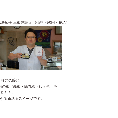
め手 三蜜饅頭 』（価格 450円・税込）
 種類の饅頭
種類の蜜（黒蜜・練乳蜜・ゆず蜜）を
運ぶ と、
がる新感覚スイーツです。