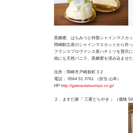
黒糖蜜、はちみつと特製シャインマスカッ
岡崎駒立産のシャインマスカットから作っ
フランスプロヴァンス産ハチミツを贅沢に
他にも天然バニラ、黒糖蜜を浸み込ませた
住所：岡崎市戸崎新町 3 2
電話： 0564 51 3761 （担当 山本）
HP
http://gateautatsumiya.co.jp/
２．ますだ家『 三蜜どらやき 』（価格 50