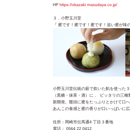
HP
https://okazaki masudaya.co.jp/
３．小野玉川堂
『 蜜です！蜜です！蜜です！追い蜜が味の決
小野玉川堂伝統の薪で炊いた餡を使った３
（黒糖・抹茶・酒）に 、 ピッタリの三
新開発。饅頭に蜜をたっぷりとかけて口へ
あんこの食感と蜜の香りが口いっぱいに広
住所：岡崎市伝馬通4 丁目３番地
電話： 0564 22 0412