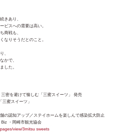
続きあり、
ービスへの需要は高い。
ち商戦も、
くなりそうだとのこと。
り、
なかで、
ました。
 、 三密を避けて愉しむ「三蜜スイーツ」 発売
「三蜜スイーツ」
舗の認知アップ／ステイホームを楽しんで感染拡大防止
Biz ・岡崎市観光協会
g_pages/view/3mitsu sweets