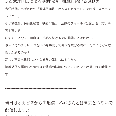
3.乙武洋匡氏による基調講演「挑戦し続ける原動力」
大学時代に出版された『五体不満足』がベストセラーに。その後、スポーツ
ライター、
小学校教師、保育園経営、映画俳優と、活動のフィールドは広がる一方。障
害を言い訳
にすることなく、前向きに挑戦を続けるその原動力とは何か―。
さらにそのチャレンジをSNSを駆使して発信を続ける現在、そこにはどんな
思いがあるのか？
新しい事業へ挑戦したくなる熱い気持ちはもちろん、
情報発信を駆使した気づきや共感の拡散についてのヒントが得られる時間で
す。
-------------------------------------------------------
当日はオカビズから生配信、乙武さんとは東京とつないで
配信しますよ！