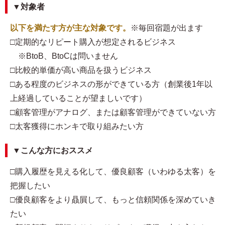
▼対象者
以下を満たす方が主な対象です。
※毎回宿題が出ます
□定期的なリピート購入が想定されるビジネス
※BtoB、BtoCは問いません
□比較的単価が高い商品を扱うビジネス
□ある程度のビジネスの形ができている方（創業後1年以
上経過していることが望ましいです）
□顧客管理がアナログ、または顧客管理ができていない方
□太客獲得にホンキで取り組みたい方
▼こんな方におススメ
□購入履歴を見える化して、優良顧客（いわゆる太客）を
把握したい
□優良顧客をより贔屓して、もっと信頼関係を深めていき
たい