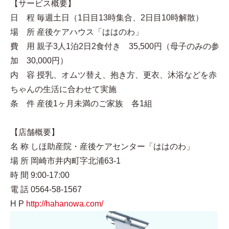
【サービス概要】
日 程 毎週土日（1日目13時集合、2日目10時解散）
場 所 産後ケアハウス「ははのわ」
費 用 親子3人1泊2日2食付き 35,500円（母子のみの参
加 30,000円）
内 容 授乳、オムツ替え、抱き方、更衣、沐浴などを赤
ちゃんの生活に合わせて実施
条 件 産後1ヶ月未満のご家族 各1組
【店舗概要】
名 称 しほ助産院・産後ケアセンター「ははのわ」
場 所 岡崎市井内町字北浦63-1
時 間 9:00-17:00
電 話 0564-58-1567
H P
http://hahanowa.com/