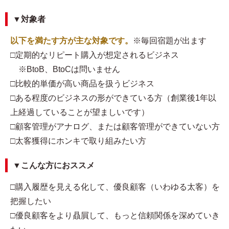
▼対象者
以下を満たす方が主な対象です。
※毎回宿題が出ます
□定期的なリピート購入が想定されるビジネス
※BtoB、BtoCは問いません
□比較的単価が高い商品を扱うビジネス
□ある程度のビジネスの形ができている方（創業後1年以
上経過していることが望ましいです）
□顧客管理がアナログ、または顧客管理ができていない方
□太客獲得にホンキで取り組みたい方
▼こんな方におススメ
□購入履歴を見える化して、優良顧客（いわゆる太客）を
把握したい
□優良顧客をより贔屓して、もっと信頼関係を深めていき