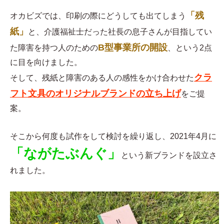
「残
オカビズでは、印刷の際にどうしても出てしまう
紙」
と、介護福祉士だった社長の息子さんが目指してい
B型事業所の開設
た障害を持つ人のための
、という2点
に目を向けました。
クラ
そして、残紙と障害のある人の感性をかけ合わせた
フト文具のオリジナルブランドの立ち上げ
をご提
案。
そこから何度も試作をして検討を繰り返し、2021年4月に
「ながたぶんぐ」
という新ブランドを設立さ
れました。