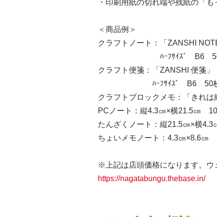
・印刷用紙の切れ端や残紙の「も
＜商品例＞
クラフトノート：「ZANSHI NO
ﾊｰﾌｻｲｽﾞ B6 50
クラフト便箋：「ZANSHI 便箋
ﾊｰﾌｻｲｽﾞ B6 50枚
クラフトブロックメモ：「きれは紙」
PCノート：縦4.3㎝×横21.5㎝
たんざくノート：縦21.5㎝×横4.
ちょいメモノート：4.3㎝×8.6㎝
※上記は店頭価格になります。ウ
https://nagatabungu.thebase.in/