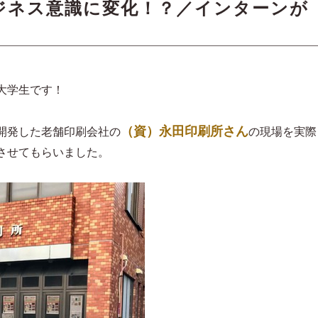
ジネス意識に変化！？／インターンが
大学生です！
（資）永田印刷所さん
開発した老舗印刷会社の
の現場を実際
させてもらいました。