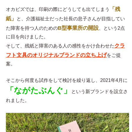
「残
オカビズでは、印刷の際にどうしても出てしまう
紙」
と、介護福祉士だった社長の息子さんが目指してい
B型事業所の開設
た障害を持つ人のための
、という2点
に目を向けました。
クラ
そして、残紙と障害のある人の感性をかけ合わせた
フト文具のオリジナルブランドの立ち上げ
をご提
案。
そこから何度も試作をして検討を繰り返し、2021年4月に
「ながたぶんぐ」
という新ブランドを設立さ
れました。