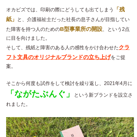
「残
オカビズでは、印刷の際にどうしても出てしまう
紙」
と、介護福祉士だった社長の息子さんが目指してい
B型事業所の開設
た障害を持つ人のための
、という2点
に目を向けました。
クラ
そして、残紙と障害のある人の感性をかけ合わせた
フト文具のオリジナルブランドの立ち上げ
をご提
案。
そこから何度も試作をして検討を繰り返し、2021年4月に
「ながたぶんぐ」
という新ブランドを設立さ
れました。