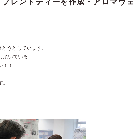
ブブレンドティーを作成・アロマヴェ
が経とうとしています。
し頂いている
い！！
す。