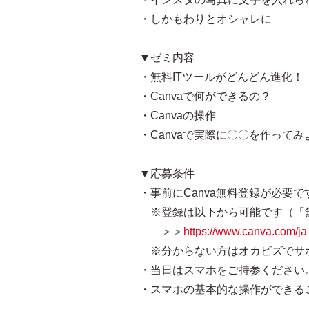
・しかもわりとオシャレに
▼ゼミ内容
・無料ITツールがどんどん進化！
・Canvaで何ができるの？
・Canvaの操作
・Canvaで実際に〇〇を作ってみ
▼応募条件
・事前にCanva無料登録が必要で
※登録は以下から可能です（「
＞＞
https://www.canva.com/ja
※分からない方はオカビズでサ
・当日はスマホをご持参ください
・スマホの基本的な操作ができる