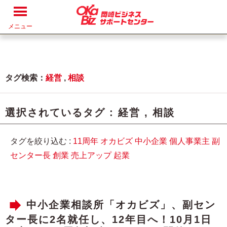
メニュー
タグ検索：
経営
,
相談
選択されているタグ :
経営
,
相談
タグを絞り込む :
11周年
オカビズ
中小企業
個人事業主
副
センター長
創業
売上アップ
起業
中小企業相談所「オカビズ」、副セン
ター長に2名就任し、12年目へ！10月1日