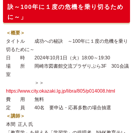
訣～100年に１度の危機を乗り切るため
に～」
＜概要＞
タイトル 成功への秘訣 ～100年に１度の危機を乗り
切るために～
日 時 2024年10月1日（火）18:00～19:30
場 所 岡崎市図書館交流プラザりぶら3F 301会議
室
＞＞
https://www.city.okazaki.lg.jp/libra/805/p014008.html
費 用 無料
定 員 40名 要申込・応募多数の場合抽選
＜講師＞
本間 正人 氏
「教育学」を超える「学習学」の提唱者。NHK教育テレ