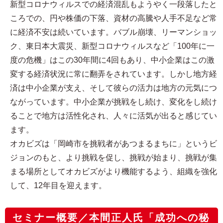
新型コロナウィルスでの経済混乱もようやく一段落したと
ころでの、円や株価の下落、資材の高騰や人手不足など常
に経済不安は続いています。バブル崩壊、リーマンショッ
ク、東日本大震災、新型コロナウィルスなど「100年に一
度の危機」はこの30年間に4回もあり、中小企業はこの激
変する経済状況に常に翻弄をされています。しかし地方経
済は中小企業が支え、そして彼らの活力は地方の元気につ
ながっています。中小企業が挑戦をし続け、変化をし続け
ることで地方は活性化され、人々に活気が出ると感じてい
ます。
オカビズは「岡崎市を挑戦者があつまるまちに」というビ
ジョンのもと、より挑戦を促し、挑戦が始まり、挑戦が集
まる場所としてオカビズがより機能するよう、組織を強化
して、12年目を迎えます。
セミナー概要／本間正人氏「成功への秘