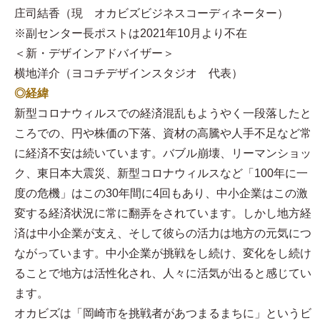
庄司結香（現 オカビズビジネスコーディネーター）
※副センター長ポストは2021年10月より不在
＜新・デザインアドバイザー＞
横地洋介（ヨコチデザインスタジオ 代表）
◎経緯
新型コロナウィルスでの経済混乱もようやく一段落したと
ころでの、円や株価の下落、資材の高騰や人手不足など常
に経済不安は続いています。バブル崩壊、リーマンショッ
ク、東日本大震災、新型コロナウィルスなど「100年に一
度の危機」はこの30年間に4回もあり、中小企業はこの激
変する経済状況に常に翻弄をされています。しかし地方経
済は中小企業が支え、そして彼らの活力は地方の元気につ
ながっています。中小企業が挑戦をし続け、変化をし続け
ることで地方は活性化され、人々に活気が出ると感じてい
ます。
オカビズは「岡崎市を挑戦者があつまるまちに」というビ