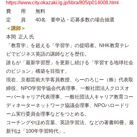
https://www.city.okazaki.lg.jp/libra/805/p014008.html
費 用 無料
定 員 40名 要申込・応募多数の場合抽選
＜講師＞
本間 正人 氏
「教育学」を超える「学習学」の提唱者。NHK教育テレ
ビでビジネス英語の講師などを歴任。
誰もが「最新学習歴」を更新し続ける「学習する地球社会
のビジョン」構築を目指す。
現在、京都芸術大学客員教授、らーのろじー（株）代表取
締役、NPO学習学協会代表理事、一般社団法人クロスオ
ーバーキャリア代表理事、一般社団法人キャリア教育コー
ディネーターネットワーク協議会理事、NPOハロードリ
ーム実行委員会理事などをつとめる。
コーチングやほめ言葉、英語学習法、などの著書80冊。最
新刊は「100年学習時代」。