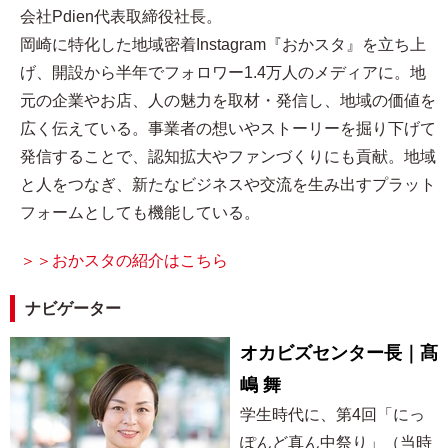
会社Pdien代表取締役社長。
岡崎に特化した地域密着Instagram『おかスタ』を立ち上
げ、開設から半年でフォロワー1.4万人のメディアに。地
元の企業やお店、人の魅力を取材・発信し、地域の価値を
広く伝えている。事業者の想いやストーリーを掘り下げて
発信することで、認知拡大やファンづくりにも貢献。地域
と人をつなぎ、新たなビジネスや交流を生み出すプラット
フォームとしても機能している。
＞＞おかスタの紹介はこちら
ナビゲーター
オカビズセンター長｜髙
嶋 舞
学生時代に、第4回「にっ
ぽんど真ん中祭り」（当時