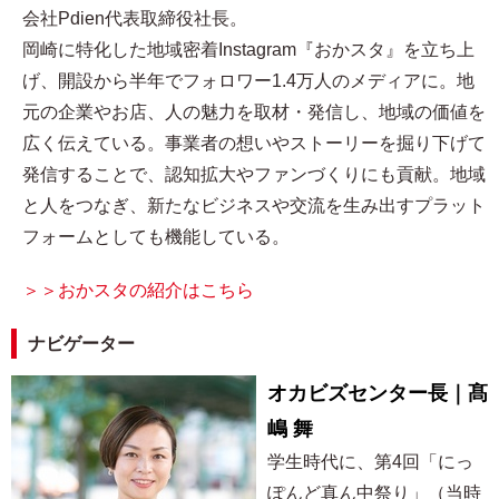
会社Pdien代表取締役社長。
岡崎に特化した地域密着Instagram『おかスタ』を立ち上
げ、開設から半年でフォロワー1.4万人のメディアに。地
元の企業やお店、人の魅力を取材・発信し、地域の価値を
広く伝えている。事業者の想いやストーリーを掘り下げて
発信することで、認知拡大やファンづくりにも貢献。地域
と人をつなぎ、新たなビジネスや交流を生み出すプラット
フォームとしても機能している。
＞＞おかスタの紹介はこちら
ナビゲーター
オカビズセンター長｜髙
嶋 舞
学生時代に、第4回「にっ
ぽんど真ん中祭り」（当時