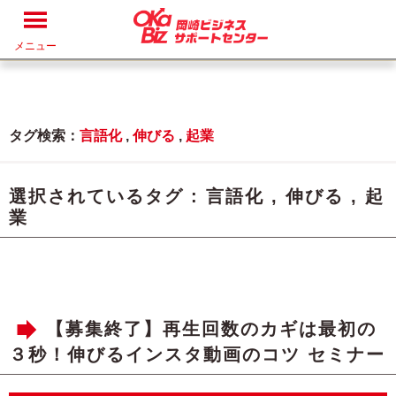
メニュー
タグ検索：
言語化
,
伸びる
,
起業
選択されているタグ :
言語化
,
伸びる
,
起
業
【募集終了】再生回数のカギは最初の
３秒！伸びるインスタ動画のコツ セミナー