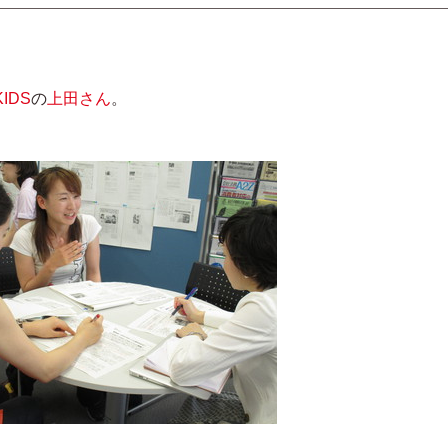
KIDS
の
上田さん
。