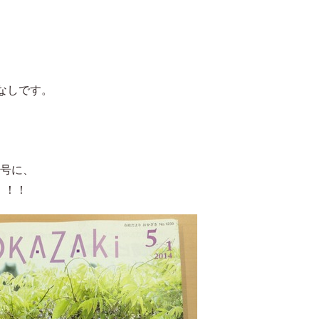
なしです。
1号に、
！！！