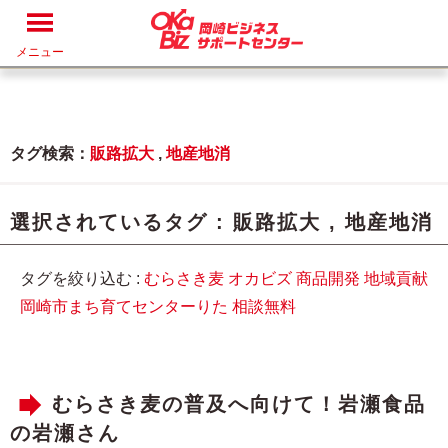
メニュー
タグ検索：
販路拡大
,
地産地消
選択されているタグ :
販路拡大
,
地産地消
タグを絞り込む :
むらさき麦
オカビズ
商品開発
地域貢献
岡崎市まち育てセンターりた
相談無料
むらさき麦の普及へ向けて！岩瀬食品
の岩瀬さん