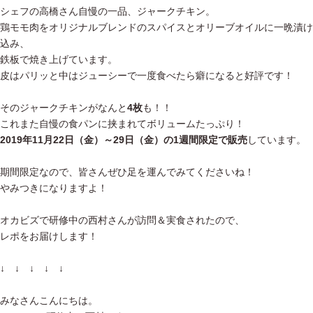
シェフの高橋さん自慢の一品、ジャークチキン。
鶏モモ肉をオリジナルブレンドのスパイスとオリーブオイルに一晩漬け
込み、
鉄板で焼き上げています。
皮はパリッと中はジューシーで一度食べたら癖になると好評です！
そのジャークチキンがなんと
4枚
も！！
これまた自慢の食パンに挟まれてボリュームたっぷり！
2019年11月22日（金）～29日（金）の1週間限定で販売
しています。
期間限定なので、皆さんぜひ足を運んでみてくださいね！
やみつきになりますよ！
オカビズで研修中の西村さんが訪問＆実食されたので、
レポをお届けします！
↓ ↓ ↓ ↓ ↓
みなさんこんにちは。