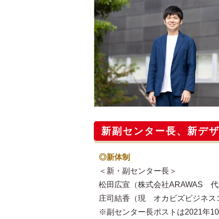
新副センター長、新デ
◎新体制
＜新・副センター長＞
松田広宣（株式会社ARAWAS 
庄司結香（現 オカビズビジネス
※副センター長ポストは2021年1