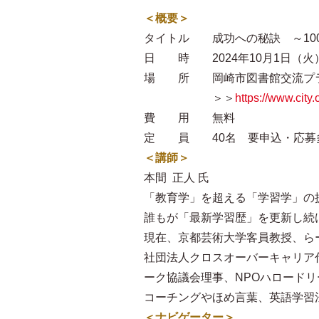
＜概要＞
タイトル 成功への秘訣 ～10
日 時 2024年10月1日（火）18
場 所 岡崎市図書館交流プラザ
＞＞
https://www.city
費 用 無料
定 員 40名 要申込・応募
＜講師＞
本間 正人 氏
「教育学」を超える「学習学」の
誰もが「最新学習歴」を更新し続
現在、京都芸術大学客員教授、ら
社団法人クロスオーバーキャリア
ーク協議会理事、NPOハロード
コーチングやほめ言葉、英語学習法
＜ナビゲーター＞