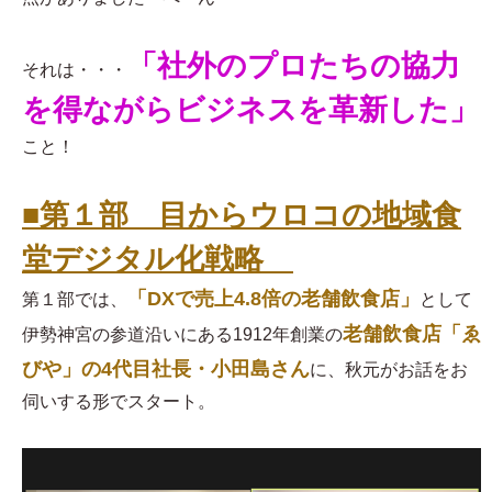
「社外のプロたちの協力
それは・・・
を得ながらビジネスを革新した」
こと！
■第１部 目からウロコの地域食
堂デジタル化戦略
「DXで売上4.8倍の老舗飲食店」
第１部では、
として
老舗飲食店「ゑ
伊勢神宮の参道沿いにある1912年創業の
びや」の4代目社長・小田島さん
に、秋元がお話をお
伺いする形でスタート。