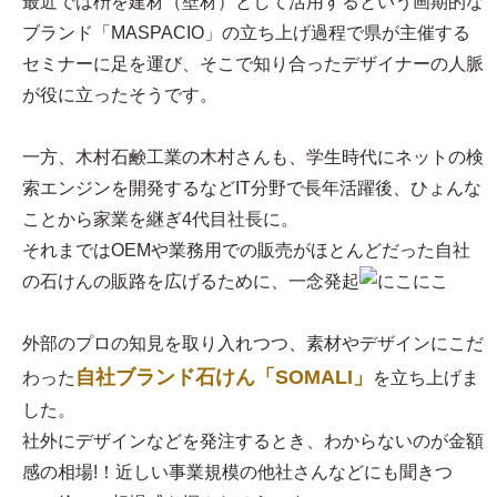
最近では枡を建材（壁材）として活用するという画期的な
ブランド「MASPACIO」の立ち上げ過程で県が主催する
セミナーに足を運び、そこで知り合ったデザイナーの人脈
が役に立ったそうです。
一方、木村石鹸工業の木村さんも、学生時代にネットの検
索エンジンを開発するなどIT分野で長年活躍後、ひょんな
ことから家業を継ぎ4代目社長に。
それまではOEMや業務用での販売がほとんどだった自社
の石けんの販路を広げるために、一念発起
外部のプロの知見を取り入れつつ、素材やデザインにこだ
自社ブランド石けん「SOMALI」
わった
を立ち上げま
した。
社外にデザインなどを発注するとき、わからないのが金額
感の相場!！近しい事業規模の他社さんなどにも聞きつ