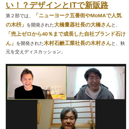
い！？デザインとITで新販路
「ニューヨーク五番街やMoMAで人気
第２部では、
の木枡」
大橋量器社長の大橋さん
を開発された
と、
「売上ゼロから40％まで成長した自社ブランド石け
ん」
木村石鹸工業社長の木村さん
を開発された
と、秋
元を交えディスカッション。