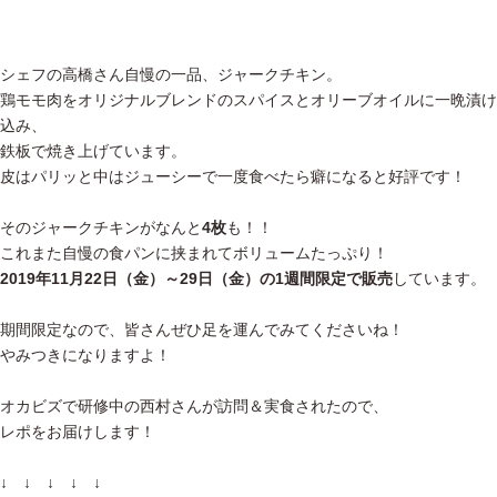
シェフの高橋さん自慢の一品、ジャークチキン。
鶏モモ肉をオリジナルブレンドのスパイスとオリーブオイルに一晩漬け
込み、
鉄板で焼き上げています。
皮はパリッと中はジューシーで一度食べたら癖になると好評です！
そのジャークチキンがなんと
4枚
も！！
これまた自慢の食パンに挟まれてボリュームたっぷり！
2019年11月22日（金）～29日（金）の1週間限定で販売
しています。
期間限定なので、皆さんぜひ足を運んでみてくださいね！
やみつきになりますよ！
オカビズで研修中の西村さんが訪問＆実食されたので、
レポをお届けします！
↓ ↓ ↓ ↓ ↓